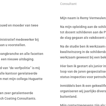
Consultant
Mijn naam is Remy Vermeulen, 
rouwd en moeder van twee
Na mijn opleiding aan de schil
tot docent schilderen aan de P
de slag gegaan als vakdocent 
nistratief medewerker bij
an u voorstellen.
Na de studie ben ik werkzaam 
kwaliteitszorg in de schilders
pvangbranche en alle facetten
werkzaam geweest bij een bek
 een nieuwe uitdaging.
Hier ben ik gestart als junior 
 van “de verfpolitie” is mij
loop van de jaren gespecialisee
alle kantoor gerelateerde
status inspecties voor petroc
 met mijn collega Huguette
Inmiddels ben ik een gekwalifi
organiseren wij jaarlijks diver
 en zeer getalenteerde
buitenland.
utch Coating Consultants.
Mijn contactgegevens zijn als 