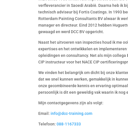
verfleverancier in Saoedi Arabië. Daarna heb ik bi
technisch adviseur bij Fortis Coatings. In 1993 ben
Rotterdam Painting Consultants BV alwaar ik we
manager en directeur. Eind 2012 hebben Huguette,
gewaagd en werd DCC BV opgericht.
Naast het uitvoeren van inspecties houd ik me o
expertises en het ontwikkelen en implementeren
opleidingen en consultancy. Net als mijn collega 
CIP instructeur voor het NACE CIP certificering
We vinden het belangrijk om dicht bij onze klanten
dat we snel kunnen werken, gemakkelijk in kunne
onze gecombineerde kennis en ervaring optimaal 
persoonlijk is dit een geweldig vak waarin ik nog
Mijn contactgegevens zijn als volgt:
Email:
info@dcc-training.com
Telefoon:
088-1167333