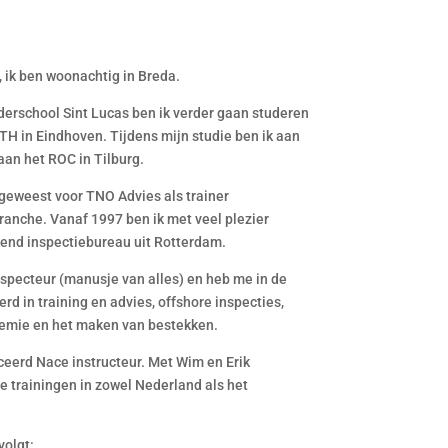
ik ben woonachtig in Breda.
derschool Sint Lucas ben ik verder gaan studeren
TH in Eindhoven. Tijdens mijn studie ben ik aan
aan het ROC in Tilburg.
geweest voor TNO Advies als trainer
branche. Vanaf 1997 ben ik met veel plezier
end inspectiebureau uit Rotterdam.
inspecteur (manusje van alles) en heb me in de
rd in training en advies, offshore inspecties,
hemie en het maken van bestekken.
ceerd Nace instructeur. Met Wim en Erik
se trainingen in zowel Nederland als het
volgt: