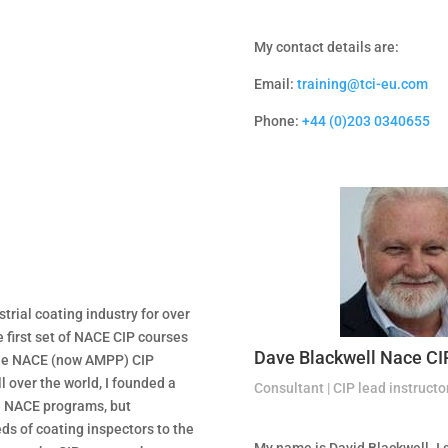
My contact details are:
Email:
training@tci-eu.com
Phone:
+44 (0)203 0340655
trial coating industry for over
he first set of NACE CIP courses
Dave Blackwell Nace CI
 the NACE (now AMPP) CIP
l over the world, I founded a
Consultant | CIP lead instructo
me NACE programs, but
ds of coating inspectors to the
My name is David Blackwell. I s