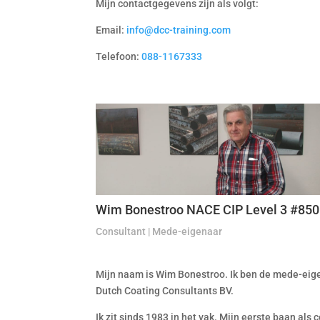
Mijn contactgegevens zijn als volgt:
Email:
info@dcc-training.com
Telefoon:
088-1167333
Wim Bonestroo NACE CIP Level 3 #85
Consultant | Mede-eigenaar
Mijn naam is Wim Bonestroo. Ik ben de mede-eig
Dutch Coating Consultants BV.
Ik zit sinds 1983 in het vak. Mijn eerste baan als