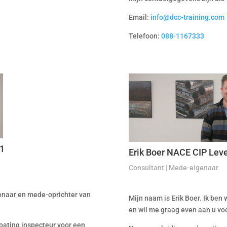
Email:
info@dcc-training.com
Telefoon:
088-1167333
01
Erik Boer NACE CIP Lev
Consultant | Mede-eigenaar
enaar en mede-oprichter van
Mijn naam is Erik Boer. Ik be
en wil me graag even aan u voo
 coating inspecteur voor een