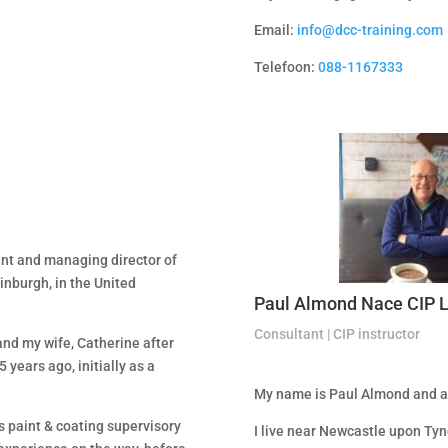
Email:
info@dcc-training.com
Telefoon:
088-1167333
5
ant and managing director of
dinburgh, in the United
Paul Almond Nace CIP L
Consultant | CIP instructor
nd my wife, Catherine after
 years ago, initially as a
My name is Paul Almond and a
us paint & coating supervisory
I live near Newcastle upon Tyn