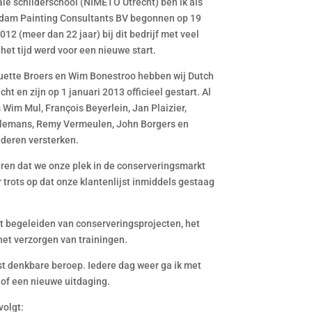
le schilderschool (NIMETO Utrecht) ben ik als
erdam Painting Consultants BV begonnen op 19
 2012 (meer dan 22 jaar) bij dit bedrijf met veel
het tijd werd voor een nieuwe start.
uette Broers en Wim Bonestroo hebben wij Dutch
t en zijn op 1 januari 2013 officieel gestart. Al
Wim Mul, François Beyerlein, Jan Plaizier,
illemans, Remy Vermeulen, John Borgers en
ederen versterken.
en dat we onze plek in de conserveringsmarkt
trots op dat onze klantenlijst inmiddels gestaag
het begeleiden van conserveringsprojecten, het
 het verzorgen van trainingen.
kst denkbare beroep. Iedere dag weer ga ik met
t of een nieuwe uitdaging.
volgt: