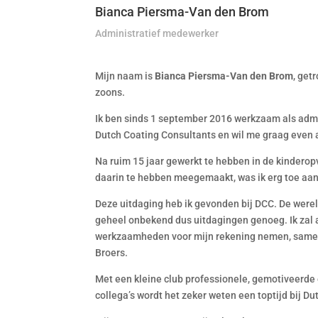
Bianca Piersma-Van den Brom
Administratief medewerker
Mijn naam is
Bianca Piersma-Van den Brom
, get
zoons.
Ik ben sinds 1 september 2016 werkzaam als admi
Dutch Coating Consultants en wil me graag even a
Na ruim 15 jaar gewerkt te hebben in de kindero
daarin te hebben meegemaakt, was ik erg toe aan
Deze uitdaging heb ik gevonden bij DCC. De wereld
geheel onbekend dus uitdagingen genoeg. Ik zal 
werkzaamheden voor mijn rekening nemen, samen
Broers.
Met een kleine club professionele, gemotiveerde
collega’s wordt het zeker weten een toptijd bij D