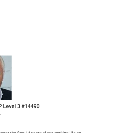
P Level 3 #14490
r
pent the first 14 years of my working life as