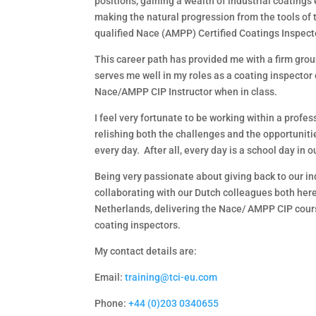
positions, gaining a wealth of industrial coatings
making the natural progression from the tools of 
qualified Nace (AMPP) Certified Coatings Inspect
This career path has provided me with a firm grou
serves me well in my roles as a coating inspector o
Nace/AMPP CIP Instructor when in class.
I feel very fortunate to be working within a profes
relishing both the challenges and the opportunit
every day. After all, every day is a school day in 
Being very passionate about giving back to our ind
collaborating with our Dutch colleagues both here
Netherlands, delivering the Nace/ AMPP CIP cours
coating inspectors.
My contact details are:
Email:
training@tci-eu.com
Phone:
+44 (0)203 0340655