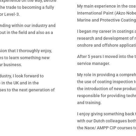
 experience on the way, before
My main experience in the coat
the trade to becoming a fully
International Paint (Akzo Nobe
or Level-3.
Marine and Protective Coating
nding within our industry and
I began my career in coatings a
ut in the field and also as a
research and development of 
onshore and offshore applicat
sion that I thoroughly enjoy,
After 5 years I moved into the
ies to learn something new
service manager.
our business.
My role in providing a compreh
ustry, I look forward to
the use of coating inspection 
 in the UK and in the
the introduction of new product
es to the next generation of
responsible for providing tech
and training.
I enjoy giving something back 
with our Dutch colleagues both
the Nace/ AMPP CIP courses to