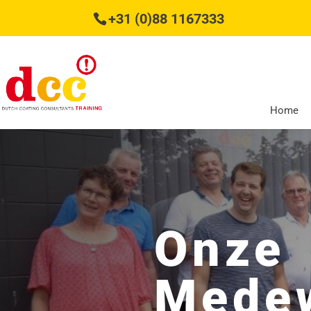
+31 (0)88 1167333
Home
Onze
Mede