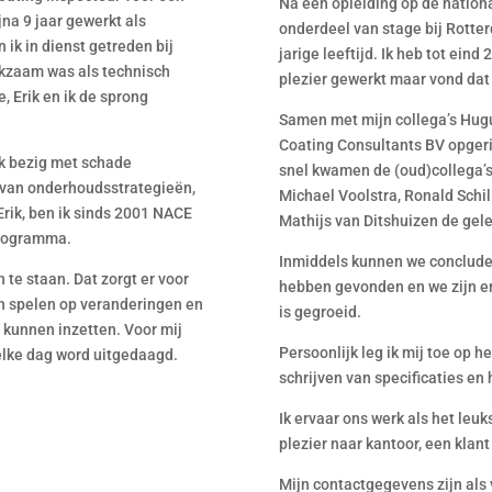
Na een opleiding op de nationa
jna 9 jaar gewerkt als
onderdeel van stage bij Rott
 ik in dienst getreden bij
jarige leeftijd. Ik heb tot eind
rkzaam was als technisch
plezier gewerkt maar vond dat 
 Erik en ik de sprong
Samen met mijn collega’s Hug
Coating Consultants BV opgerich
ok bezig met schade
snel kwamen de (oud)collega’s 
 van onderhoudsstrategieën,
Michael Voolstra, Ronald Sch
Erik, ben ik sinds 2001 NACE
Mathijs van Ditshuizen de gel
sprogramma.
Inmiddels kunnen we concluder
 te staan. Dat zorgt er voor
hebben gevonden en we zijn er 
n spelen op veranderingen en
is gegroeid.
kunnen inzetten. Voor mij
Persoonlijk leg ik mij toe op 
 elke dag word uitgedaagd.
schrijven van specificaties en
Ik ervaar ons werk als het leu
plezier naar kantoor, een klan
Mijn contactgegevens zijn als 